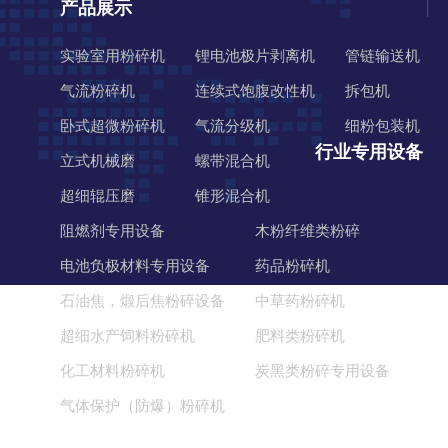
产品展示
实验室用粉碎机
锂电池极片剥离机
管链输送机
气流粉碎机
连续式饱腹改性机
拆包机
卧式超微粉碎机
气流分级机
细粉包装机
行业专用设备
立式机械磨
螺带混合机
超细辊压磨
锥形混合机
阻燃剂专用设备
木粉纤维类粉碎
电池负极材料专用设备
药品粉碎机
石油焦，煅后焦粉碎设备
中草药粉碎机
超细水产饲料粉碎机
肥料类粉碎机
化工材料粉碎机
炭黑类粉碎专用设备
气体保护（防爆）粉碎机